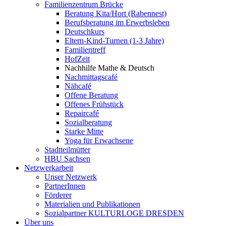
Familienzentrum Brücke
Beratung Kita/Hort (Rabennest)
Berufsberatung im Erwerbsleben
Deutschkurs
Eltern-Kind-Turnen (1-3 Jahre)
Familientreff
HofZeit
Nachhilfe Mathe & Deutsch
Nachmittagscafé
Nähcafé
Offene Beratung
Offenes Frühstück
Repaircafé
Sozialberatung
Starke Mitte
Yoga für Erwachsene
Stadtteilmütter
HBU Sachsen
Netzwerkarbeit
Unser Netzwerk
PartnerInnen
Förderer
Materialien und Publikationen
Sozialpartner KULTURLOGE DRESDEN
Über uns