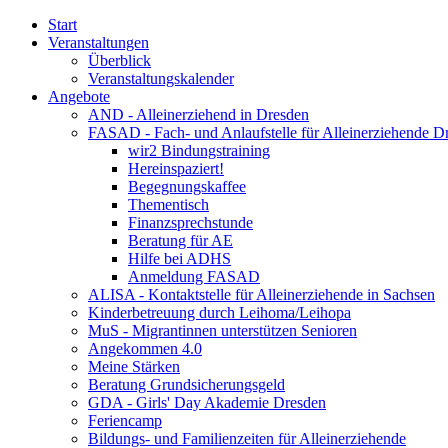
Start
Veranstaltungen
Überblick
Veranstaltungskalender
Angebote
AND - Alleinerziehend in Dresden
FASAD - Fach- und Anlaufstelle für Alleinerziehende D
wir2 Bindungstraining
Hereinspaziert!
Begegnungskaffee
Thementisch
Finanzsprechstunde
Beratung für AE
Hilfe bei ADHS
Anmeldung FASAD
ALISA - Kontaktstelle für Alleinerziehende in Sachsen
Kinderbetreuung durch Leihoma/Leihopa
MuS - Migrantinnen unterstützen Senioren
Angekommen 4.0
Meine Stärken
Beratung Grundsicherungsgeld
GDA - Girls' Day Akademie Dresden
Feriencamp
Bildungs- und Familienzeiten für Alleinerziehende