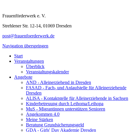
Navigation überspringen
Start
Veranstaltungen
Überblick
Veranstaltungskalender
Angebote
AND - Alleinerziehend in Dresden
FASAD - Fach- und Anlaufstelle für Alleinerziehende
Dresden
ALISA - Kontaktstelle für Alleinerziehende in Sachsen
Kinderbetreuung durch Leihoma/Leihopa
MuS - Migrantinnen unterstützen Senioren
Angekommen 4.0
Meine Stärken
Beratung Grundsicherungsgeld
GDA - Girls' Day Akademie Dresden
Feriencamp
Bildungs- und Familienzeiten für Alleinerziehende
Familienzentrum Brücke
Stadtteilmütter
HBU Sachsen
Netzwerkarbeit
Unser Netzwerk