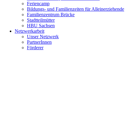
PartnerInnen
Förderer
Materialien und Publikationen
Sozialpartner KULTURLOGE DRESDEN
Über uns
Team
Stellenausschreibungen
Verein
Vereinsgeschichte
Presse
Mitarbeit
Spenden
Einsatzstelle für BFD
Praktika
Kontakt
Anfahrt
Newsletter
Impressum
Datenschutz
Suche / Sitemap
Jetzt Anmeldung für neue