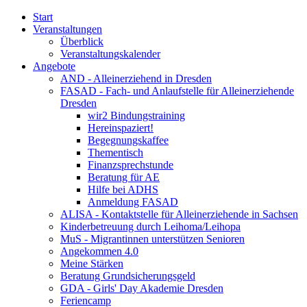
Start
Veranstaltungen
Überblick
Veranstaltungskalender
Angebote
AND - Alleinerziehend in Dresden
FASAD - Fach- und Anlaufstelle für Alleinerziehende
Dresden
wir2 Bindungstraining
Hereinspaziert!
Begegnungskaffee
Thementisch
Finanzsprechstunde
Beratung für AE
Hilfe bei ADHS
Anmeldung FASAD
ALISA - Kontaktstelle für Alleinerziehende in Sachsen
Kinderbetreuung durch Leihoma/Leihopa
MuS - Migrantinnen unterstützen Senioren
Angekommen 4.0
Meine Stärken
Beratung Grundsicherungsgeld
GDA - Girls' Day Akademie Dresden
Feriencamp