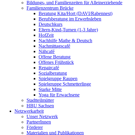
Bildungs- und Familienzeiten für Alleinerziehende
Familienzentrum Brücke
Beratung Kita/Hort (DAVI/Rabennest)
Berufsberatung im Erwerbsleben
Deutschkurs
Eltern-Kind-Turnen (1-3 Jahre)
HofZeit
Nachhilfe Mathe & Deutsch
Nachmittagscafé
Nähcafé
Offene Beratung
Offenes Frühstück
Repaircafé
Sozialberatung
Spielgruppe Raupen
Spielgruppe Schmetterlinge
Starke Mitte
Yoga für Erwachsene
Stadtteilmütter
HBU Sachsen
Netzwerkarbeit
Unser Netzwerk
PartnerInnen
Förderer
Materialien und Publikationen