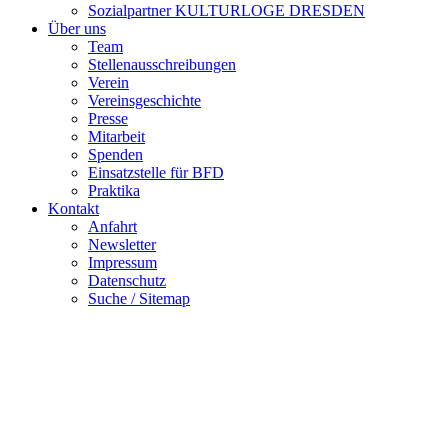
Sozialpartner KULTURLOGE DRESDEN
Über uns
Team
Stellenausschreibungen
Verein
Vereinsgeschichte
Presse
Mitarbeit
Spenden
Einsatzstelle für BFD
Praktika
Kontakt
Anfahrt
Newsletter
Impressum
Datenschutz
Suche / Sitemap
Frauenförderwerk e. V.
Strehlener Str. 12-14, 01069 Dresden
post@frauenfoerderwerk.de